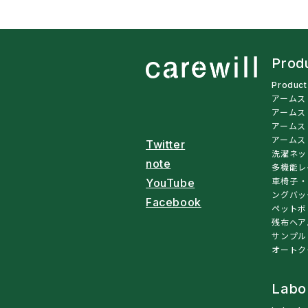
Prod
Produc
アームス
アームス
アームス
アームス
Twitter
洗濯ネッ
note
多機能レ
車椅子・
YouTube
ングバッ
Facebook
ペットボ
残布ヘア
サンプル
オートク
Labo