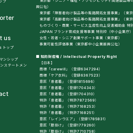
東京都「シニア・福祉・アクセシビリティ関連製品等
トップ
興公社）
東京都「障害者向け製品等の販路開拓支援事業」（東京
orter
東京都「高齢者向け製品等の販路開拓支援事業」（
ものづくり・商業・サービス生産性向上促進補助金 特
JAPAN ブランド育成支援等事業 特別枠（中小企業庁
t us
女性・若者・シニア創業サポート事業（東京都）
事業可能性評価事業（東京都中小企業振興公社）
us トップ
■ 知的財産権 / Intellectual Property Right
マンシップ
【日本】
ンステートメン
商標「carewill」（登録6347294）
商標「ケア衣料」（登録6367523）
意匠「患者着」（登録1815696）
意匠「患者着」（登録1704343）
act
意匠「患者着」（登録1704310）
特許「患者着」（特許7872569）
特許「患者着」（特許7168253）
特許「患者着」（特許7168251）
意匠「レインウエア」（登録1785831）
意匠「膝掛け」（登録1779260）
特許「膝掛け」（特許7710758）