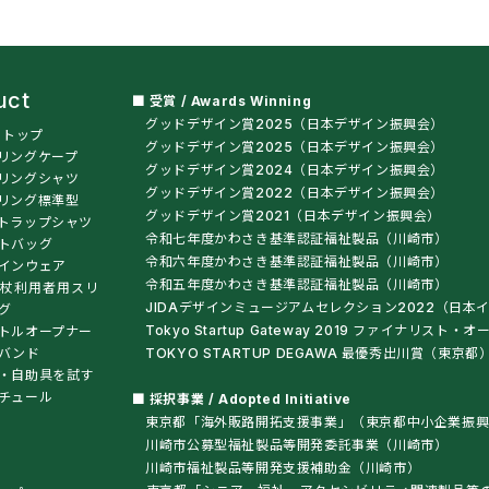
uct
■ 受賞 / Awards Winning
グッドデザイン賞2025（日本デザイン振興会）
t トップ
グッドデザイン賞2025（日本デザイン振興会）
リングケープ
グッドデザイン賞2024（日本デザイン振興会）
リングシャツ
グッドデザイン賞2022（日本デザイン振興会）
リング標準型
グッドデザイン賞2021（日本デザイン振興会）
トラップシャツ
令和七年度かわさき基準認証福祉製品（川崎市）
トバッグ
令和六年度かわさき基準認証福祉製品（川崎市）
インウェア
令和五年度かわさき基準認証福祉製品（川崎市）
杖利用者用スリ
JIDAデザインミュージアムセレクション2022（日本
グ
Tokyo Startup Gateway 2019 ファイナリス
トルオープナー
バンド
TOKYO STARTUP DEGAWA 最優秀出川賞（東京都
・自助具を試す
チュール
■ 採択事業 / Adopted Initiative
東京都「海外販路開拓支援事業」（東京都中小企業振興
川崎市公募型福祉製品等開発委託事業（川崎市）
川崎市福祉製品等開発支援補助金（川崎市）