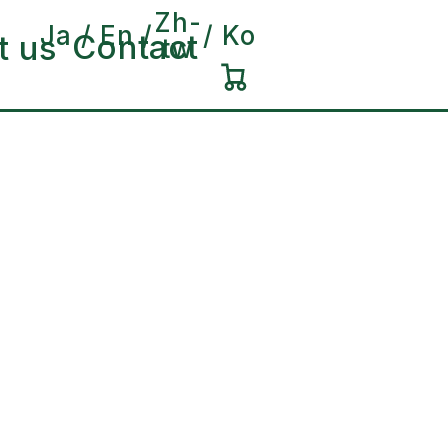
Zh-
Ja
En
Ko
Contact
t us
tw
カ
ー
ト