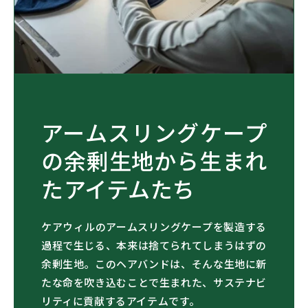
量
量
を
を
減
増
ら
や
す
す
アームスリングケープ
の余剰生地から生まれ
たアイテムたち
ケアウィルのアームスリングケープを製造する
過程で生じる、本来は捨てられてしまうはずの
余剰生地。このヘアバンドは、そんな生地に新
たな命を吹き込むことで生まれた、サステナビ
リティに貢献するアイテムです。