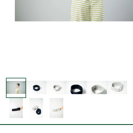
モ
ー
ダ
ル
で
メ
デ
ィ
ア
(1)
を
開
く