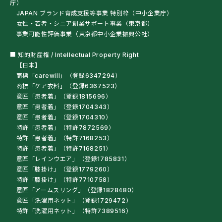
用...
庁）
JAPAN ブランド育成支援等事業 特別枠（中小企業庁）
女性・若者・シニア創業サポート事業（東京都）
事業可能性評価事業（東京都中小企業振興公社）
2026.02.22
■ 知的財産権 / Intellectual Property Right
世田谷区の日常生活用具の給付でケアウィルの
【日本】
「車椅子利用レインコート」を購入できるように
商標「carewill」（登録6347294）
なりました
商標「ケア衣料」（登録6367523）
意匠「患者着」（登録1815696）
意匠「患者着」（登録1704343）
2026.01.13
意匠「患者着」（登録1704310）
特許「患者着」（特許7872569）
テレビ東京「TOKYO STARTUP DEGAWA
特許「患者着」（特許7168253）
2026」に出演しました！
特許「患者着」（特許7168251）
意匠「レインウエア」（登録1785831）
意匠「膝掛け」（登録1779260）
2026.01.10
特許「膝掛け」（特許7710758）
意匠「アームスリング」（登録1828480）
ケアウィルの洗濯ネットバッグが日刊工業新聞に
意匠「洗濯用ネット」（登録1729472）
取り上げられました！
特許「洗濯用ネット」（特許7389516）