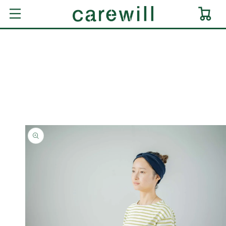
コンテ
ンツに
ー
進む
ト
商品情
報にス
キップ