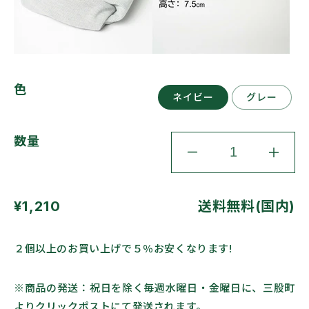
色
ネイビー
グレー
数量
[KIMAMA
[KIM
PRODUCTS]
PROD
ア
ア
通
¥1,210
送料無料(国内)
ー
ー
ム
ム
常
ス
ス
価
２個以上のお買い上げで５％お安くなります!
リ
リ
格
ン
ン
グ
グ
※商品の発送：祝日を除く毎週水曜日・金曜日に、三股町
ケ
ケ
よりクリックポストにて発送されます。