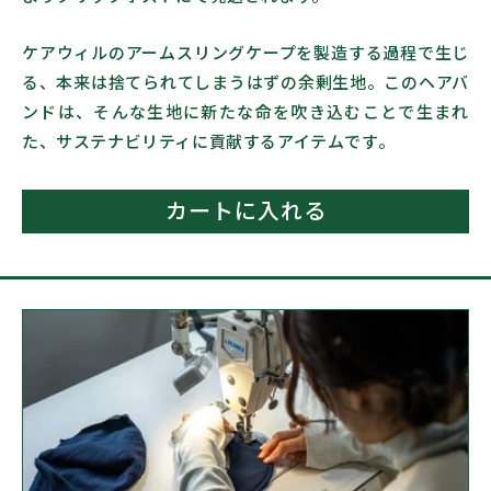
ー
ー
プ
プ
ケアウィルのアームスリングケープを製造する過程で生じ
の
の
る、本来は捨てられてしまうはずの余剰生地。このヘアバ
残
残
ンドは、そんな生地に新たな命を吹き込むことで生まれ
布
布
た、サステナビリティに貢献するアイテムです。
か
か
ら
ら
生
生
カートに入れる
ま
ま
れ
れ
た
た
ヘ
ヘ
ア
ア
バ
バ
ン
ン
ド
ド
の
の
数
数