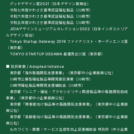
グッドデザイン賞2021（日本デザイン振興会）
令和七年度かわさき基準認証福祉製品（川崎市）
令和六年度かわさき基準認証福祉製品（川崎市）
2026.03.19
令和五年度かわさき基準認証福祉製品（川崎市）
JIDAデザインミュージアムセレクション2022（日本インダストリア
笠間市の日常生活用具の給付でケアウィルの「車
ルデザイン協会）
椅子利用レインコート」を購入できるようになり
Tokyo Startup Gateway 2019 ファイナリスト・オーディエンス賞
ました
（東京都）
TOKYO STARTUP DEGAWA 最優秀出川賞（東京都）
■ 採択事業 / Adopted Initiative
2026.03.13
東京都「海外販路開拓支援事業」（東京都中小企業振興公社）
練馬区の日常生活用具の給付でケアウィルの「車
川崎市公募型福祉製品等開発委託事業（川崎市）
椅子利用レインコート」を購入できるようになり
川崎市福祉製品等開発支援補助金（川崎市）
ました
東京都「シニア・福祉・アクセシビリティ関連製品等の販路開拓助成
事業」（東京都中小企業振興公社）
東京都「障害者向け製品等の販路開拓支援事業」（東京都中小企業振
興公社）
2026.03.08
東京都「高齢者向け製品等の販路開拓支援事業」（東京都中小企業振
[ケアウィル]川崎市ウェルフェアイノベーション
興公社）
フォーラム2026出展／「車椅子利用者用晴雨兼
ものづくり・商業・サービス生産性向上促進補助金 特別枠（中小企業