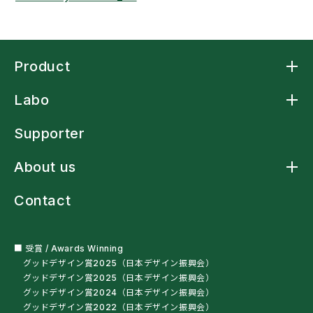
【出展】台湾最大級の福祉機器展「ATLife
2026」に出展。アジア市場への展開を加速
Product
Product トップ
2026.04.12
Labo
アームスリングケープ
【出展】4月18日(土)～19日(日) 第25回子ども
アームスリングシャツ
Labo トップ
アームスリング標準型
の福祉用具展 KindsFesta202...
Supporter
アームストラップシャツ
洗濯ネットバッグ
About us
多機能レインウェア
2026.03.26
車椅子・杖利用者用スリングバッグ
About us トップ
ペットボトルオープナー
Contact
ニュース
【出展】4月8日(水)～10日(金) Fashion World
残布ヘアバンド
クラフトマンシップ
Tokyo 2026に出展します
サンプル・自助具を試す
ミッションステートメント
オートクチュール
会社概要
■ 受賞 / Awards Winning
グッドデザイン賞2025（日本デザイン振興会）
2026.03.25
グッドデザイン賞2025（日本デザイン振興会）
グッドデザイン賞2024（日本デザイン振興会）
代表 笈沼の特別寄稿が「秋田作業療法学研究」
グッドデザイン賞2022（日本デザイン振興会）
に掲載されました