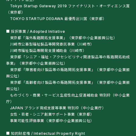
Tokyo Startup Gateway 2019 ファイナリスト・オーディエンス賞
（東京都）
TOKYO STARTUP DEGAWA 最優秀出川賞（東京都）
■ 採択事業 / Adopted Initiative
東京都「海外販路開拓支援事業」（東京都中小企業振興公社）
川崎市公募型福祉製品等開発委託事業（川崎市）
川崎市福祉製品等開発支援補助金（川崎市）
東京都「シニア・福祉・アクセシビリティ関連製品等の販路開拓助成
事業」（東京都中小企業振興公社）
東京都「障害者向け製品等の販路開拓支援事業」（東京都中小企業振
興公社）
東京都「高齢者向け製品等の販路開拓支援事業」（東京都中小企業振
興公社）
ものづくり・商業・サービス生産性向上促進補助金 特別枠（中小企業
庁）
JAPAN ブランド育成支援等事業 特別枠（中小企業庁）
女性・若者・シニア創業サポート事業（東京都）
事業可能性評価事業（東京都中小企業振興公社）
■ 知的財産権 / Intellectual Property Right