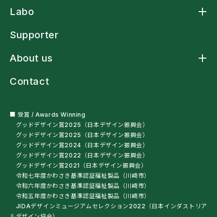
Product トップ
Labo
アームスリングケープ
アームスリングシャツ
Labo トップ
アームスリング標準型
Supporter
アームストラップシャツ
洗濯ネットバッグ
About us
多機能レインウェア
車椅子・杖利用者用スリングバッグ
About us トップ
ペットボトルオープナー
Contact
ニュース
残布ヘアバンド
クラフトマンシップ
サンプル・自助具を試す
ミッションステートメント
オートクチュール
会社概要
■ 受賞 / Awards Winning
グッドデザイン賞2025（日本デザイン振興会）
グッドデザイン賞2025（日本デザイン振興会）
グッドデザイン賞2024（日本デザイン振興会）
グッドデザイン賞2022（日本デザイン振興会）
グッドデザイン賞2021（日本デザイン振興会）
令和七年度かわさき基準認証福祉製品（川崎市）
令和六年度かわさき基準認証福祉製品（川崎市）
令和五年度かわさき基準認証福祉製品（川崎市）
JIDAデザインミュージアムセレクション2022（日本インダストリア
ルデザイン協会）