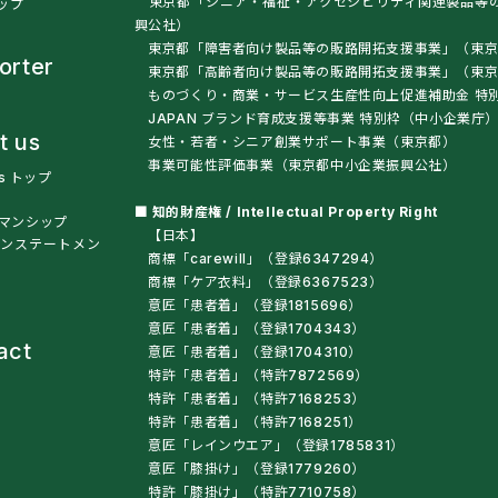
東京都「シニア・福祉・アクセシビリティ関連製品等
トップ
興公社）
東京都「障害者向け製品等の販路開拓支援事業」（東京
orter
東京都「高齢者向け製品等の販路開拓支援事業」（
ものづくり・商業・サービス生産性向上促進補助金 特
JAPAN ブランド育成支援等事業 特別枠（中小企業庁
t us
女性・若者・シニア創業サポート事業（東京都）
事業可能性評価事業（東京都中小企業振興公社）
us トップ
■ 知的財産権 / Intellectual Property Right
マンシップ
【日本】
ンステートメン
商標「carewill」（登録6347294）
商標「ケア衣料」（登録6367523）
意匠「患者着」（登録1815696）
意匠「患者着」（登録1704343）
act
意匠「患者着」（登録1704310）
特許「患者着」（特許7872569）
特許「患者着」（特許7168253）
特許「患者着」（特許7168251）
意匠「レインウエア」（登録1785831）
意匠「膝掛け」（登録1779260）
特許「膝掛け」（特許7710758）