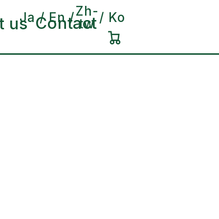
Zh-
Ja
En
Ko
Contact
t us
tw
カ
ー
ト