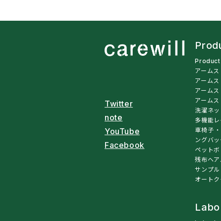
Prod
Produc
アームス
アームス
アームス
アームス
Twitter
洗濯ネッ
note
多機能レ
車椅子・
YouTube
ングバッ
Facebook
ペットボ
残布ヘア
サンプル
オートク
Labo