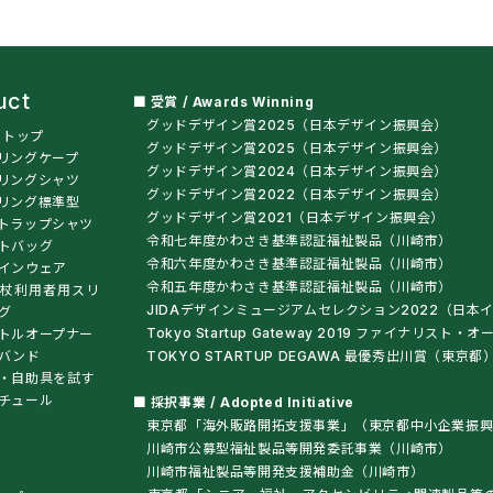
uct
■ 受賞 / Awards Winning
グッドデザイン賞2025（日本デザイン振興会）
t トップ
グッドデザイン賞2025（日本デザイン振興会）
リングケープ
グッドデザイン賞2024（日本デザイン振興会）
リングシャツ
グッドデザイン賞2022（日本デザイン振興会）
リング標準型
グッドデザイン賞2021（日本デザイン振興会）
トラップシャツ
令和七年度かわさき基準認証福祉製品（川崎市）
トバッグ
令和六年度かわさき基準認証福祉製品（川崎市）
インウェア
令和五年度かわさき基準認証福祉製品（川崎市）
杖利用者用スリ
JIDAデザインミュージアムセレクション2022（日本
グ
Tokyo Startup Gateway 2019 ファイナリス
トルオープナー
バンド
TOKYO STARTUP DEGAWA 最優秀出川賞（東京都
・自助具を試す
チュール
■ 採択事業 / Adopted Initiative
東京都「海外販路開拓支援事業」（東京都中小企業振興
川崎市公募型福祉製品等開発委託事業（川崎市）
川崎市福祉製品等開発支援補助金（川崎市）