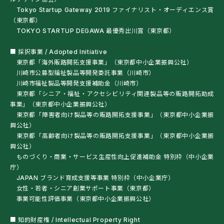
Tokyo Startup Gateway 2019 ファイナリスト・オーディエンス賞
（東京都）
TOKYO STARTUP DEGAWA 最優秀出川賞（東京都）
■ 採択事業 / Adopted Initiative
東京都「海外販路開拓支援事業」（東京都中小企業振興公社）
川崎市公募型福祉製品等開発委託事業（川崎市）
川崎市福祉製品等開発支援補助金（川崎市）
東京都「シニア・福祉・アクセシビリティ関連製品等の販路開拓助成
事業」（東京都中小企業振興公社）
東京都「障害者向け製品等の販路開拓支援事業」（東京都中小企業振
興公社）
東京都「高齢者向け製品等の販路開拓支援事業」（東京都中小企業振
興公社）
ものづくり・商業・サービス生産性向上促進補助金 特別枠（中小企業
庁）
JAPAN ブランド育成支援等事業 特別枠（中小企業庁）
女性・若者・シニア創業サポート事業（東京都）
事業可能性評価事業（東京都中小企業振興公社）
■ 知的財産権 / Intellectual Property Right