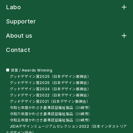
Product トップ
Labo
アームスリングケープ
アームスリングシャツ
Labo トップ
アームスリング標準型
Supporter
アームストラップシャツ
洗濯ネットバッグ
About us
多機能レインウェア
車椅子・杖利用者用スリングバッグ
About us トップ
ペットボトルオープナー
Contact
ニュース
残布ヘアバンド
クラフトマンシップ
サンプル・自助具を試す
ミッションステートメント
オートクチュール
会社概要
■ 受賞 / Awards Winning
グッドデザイン賞2025（日本デザイン振興会）
グッドデザイン賞2025（日本デザイン振興会）
グッドデザイン賞2024（日本デザイン振興会）
グッドデザイン賞2022（日本デザイン振興会）
グッドデザイン賞2021（日本デザイン振興会）
令和七年度かわさき基準認証福祉製品（川崎市）
令和六年度かわさき基準認証福祉製品（川崎市）
令和五年度かわさき基準認証福祉製品（川崎市）
JIDAデザインミュージアムセレクション2022（日本インダストリア
ルデザイン協会）