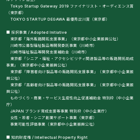
Tokyo Startup Gateway 2019 ファイナリスト・オーディエンス賞
（東京都）
TOKYO STARTUP DEGAWA 最優秀出川賞（東京都）
■ 採択事業 / Adopted Initiative
東京都「海外販路開拓支援事業」（東京都中小企業振興公社）
川崎市公募型福祉製品等開発委託事業（川崎市）
川崎市福祉製品等開発支援補助金（川崎市）
東京都「シニア・福祉・アクセシビリティ関連製品等の販路開拓助成
事業」（東京都中小企業振興公社）
東京都「障害者向け製品等の販路開拓支援事業」（東京都中小企業振
興公社）
東京都「高齢者向け製品等の販路開拓支援事業」（東京都中小企業振
興公社）
ものづくり・商業・サービス生産性向上促進補助金 特別枠（中小企業
庁）
JAPAN ブランド育成支援等事業 特別枠（中小企業庁）
女性・若者・シニア創業サポート事業（東京都）
事業可能性評価事業（東京都中小企業振興公社）
■ 知的財産権 / Intellectual Property Right