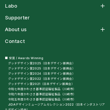
Product トップ
Labo
アームスリングケープ
アームスリングシャツ
Labo トップ
アームスリング標準型
Supporter
アームストラップシャツ
洗濯ネットバッグ
About us
多機能レインウェア
車椅子・杖利用者用スリングバッグ
About us トップ
ペットボトルオープナー
Contact
ニュース
残布ヘアバンド
クラフトマンシップ
サンプル・自助具を試す
ミッションステートメント
オートクチュール
会社概要
■ 受賞 / Awards Winning
グッドデザイン賞2025（日本デザイン振興会）
グッドデザイン賞2025（日本デザイン振興会）
グッドデザイン賞2024（日本デザイン振興会）
グッドデザイン賞2022（日本デザイン振興会）
グッドデザイン賞2021（日本デザイン振興会）
令和七年度かわさき基準認証福祉製品（川崎市）
令和六年度かわさき基準認証福祉製品（川崎市）
令和五年度かわさき基準認証福祉製品（川崎市）
JIDAデザインミュージアムセレクション2022（日本インダストリア
ルデザイン協会）