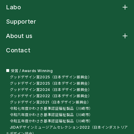
Product トップ
Labo
アームスリングケープ
アームスリングシャツ
Labo トップ
アームスリング標準型
Supporter
アームストラップシャツ
洗濯ネットバッグ
About us
多機能レインウェア
車椅子・杖利用者用スリングバッグ
About us トップ
ペットボトルオープナー
Contact
ニュース
残布ヘアバンド
クラフトマンシップ
サンプル・自助具を試す
ミッションステートメント
オートクチュール
会社概要
■ 受賞 / Awards Winning
グッドデザイン賞2025（日本デザイン振興会）
グッドデザイン賞2025（日本デザイン振興会）
グッドデザイン賞2024（日本デザイン振興会）
グッドデザイン賞2022（日本デザイン振興会）
グッドデザイン賞2021（日本デザイン振興会）
令和七年度かわさき基準認証福祉製品（川崎市）
令和六年度かわさき基準認証福祉製品（川崎市）
令和五年度かわさき基準認証福祉製品（川崎市）
JIDAデザインミュージアムセレクション2022（日本インダストリア
ルデザイン協会）