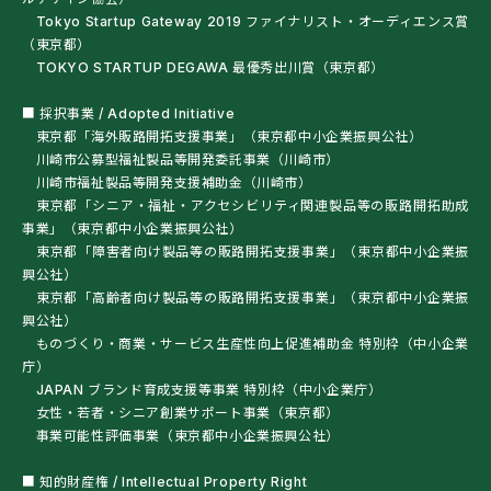
Tokyo Startup Gateway 2019 ファイナリスト・オーディエンス賞
（東京都）
TOKYO STARTUP DEGAWA 最優秀出川賞（東京都）
■ 採択事業 / Adopted Initiative
東京都「海外販路開拓支援事業」（東京都中小企業振興公社）
川崎市公募型福祉製品等開発委託事業（川崎市）
川崎市福祉製品等開発支援補助金（川崎市）
東京都「シニア・福祉・アクセシビリティ関連製品等の販路開拓助成
事業」（東京都中小企業振興公社）
東京都「障害者向け製品等の販路開拓支援事業」（東京都中小企業振
興公社）
東京都「高齢者向け製品等の販路開拓支援事業」（東京都中小企業振
興公社）
ものづくり・商業・サービス生産性向上促進補助金 特別枠（中小企業
庁）
JAPAN ブランド育成支援等事業 特別枠（中小企業庁）
女性・若者・シニア創業サポート事業（東京都）
事業可能性評価事業（東京都中小企業振興公社）
■ 知的財産権 / Intellectual Property Right