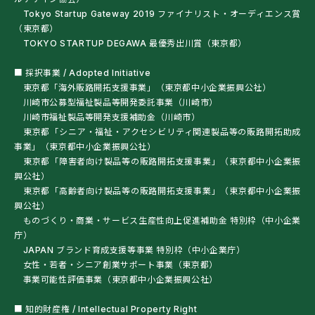
Tokyo Startup Gateway 2019 ファイナリスト・オーディエンス賞
（東京都）
TOKYO STARTUP DEGAWA 最優秀出川賞（東京都）
■ 採択事業 / Adopted Initiative
東京都「海外販路開拓支援事業」（東京都中小企業振興公社）
川崎市公募型福祉製品等開発委託事業（川崎市）
川崎市福祉製品等開発支援補助金（川崎市）
東京都「シニア・福祉・アクセシビリティ関連製品等の販路開拓助成
事業」（東京都中小企業振興公社）
東京都「障害者向け製品等の販路開拓支援事業」（東京都中小企業振
興公社）
東京都「高齢者向け製品等の販路開拓支援事業」（東京都中小企業振
興公社）
ものづくり・商業・サービス生産性向上促進補助金 特別枠（中小企業
庁）
JAPAN ブランド育成支援等事業 特別枠（中小企業庁）
女性・若者・シニア創業サポート事業（東京都）
事業可能性評価事業（東京都中小企業振興公社）
■ 知的財産権 / Intellectual Property Right