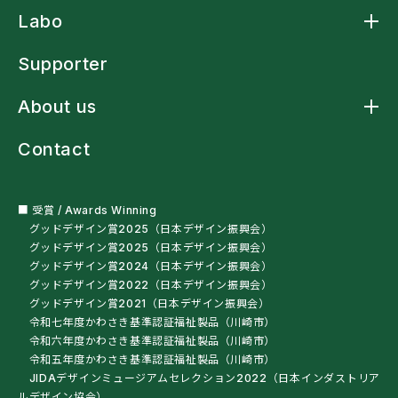
Product トップ
Labo
アームスリングケープ
アームスリングシャツ
Labo トップ
アームスリング標準型
Supporter
アームストラップシャツ
洗濯ネットバッグ
About us
多機能レインウェア
車椅子・杖利用者用スリングバッグ
About us トップ
ペットボトルオープナー
Contact
ニュース
残布ヘアバンド
クラフトマンシップ
サンプル・自助具を試す
ミッションステートメント
オートクチュール
会社概要
■ 受賞 / Awards Winning
グッドデザイン賞2025（日本デザイン振興会）
グッドデザイン賞2025（日本デザイン振興会）
グッドデザイン賞2024（日本デザイン振興会）
グッドデザイン賞2022（日本デザイン振興会）
グッドデザイン賞2021（日本デザイン振興会）
令和七年度かわさき基準認証福祉製品（川崎市）
令和六年度かわさき基準認証福祉製品（川崎市）
令和五年度かわさき基準認証福祉製品（川崎市）
JIDAデザインミュージアムセレクション2022（日本インダストリア
ルデザイン協会）