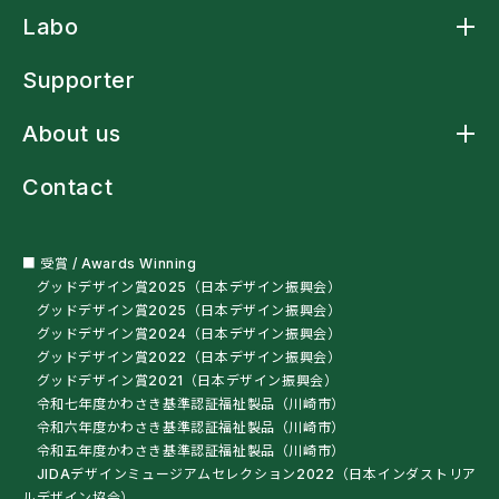
Product トップ
Labo
アームスリングケープ
アームスリングシャツ
Labo トップ
アームスリング標準型
Supporter
アームストラップシャツ
洗濯ネットバッグ
About us
多機能レインウェア
車椅子・杖利用者用スリングバッグ
About us トップ
ペットボトルオープナー
Contact
ニュース
残布ヘアバンド
クラフトマンシップ
サンプル・自助具を試す
ミッションステートメント
オートクチュール
会社概要
■ 受賞 / Awards Winning
グッドデザイン賞2025（日本デザイン振興会）
グッドデザイン賞2025（日本デザイン振興会）
グッドデザイン賞2024（日本デザイン振興会）
グッドデザイン賞2022（日本デザイン振興会）
グッドデザイン賞2021（日本デザイン振興会）
令和七年度かわさき基準認証福祉製品（川崎市）
令和六年度かわさき基準認証福祉製品（川崎市）
令和五年度かわさき基準認証福祉製品（川崎市）
JIDAデザインミュージアムセレクション2022（日本インダストリア
ルデザイン協会）