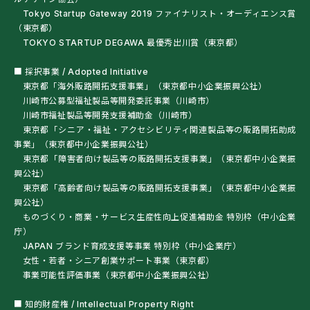
Tokyo Startup Gateway 2019 ファイナリスト・オーディエンス賞
（東京都）
TOKYO STARTUP DEGAWA 最優秀出川賞（東京都）
■ 採択事業 / Adopted Initiative
東京都「海外販路開拓支援事業」（東京都中小企業振興公社）
川崎市公募型福祉製品等開発委託事業（川崎市）
川崎市福祉製品等開発支援補助金（川崎市）
東京都「シニア・福祉・アクセシビリティ関連製品等の販路開拓助成
事業」（東京都中小企業振興公社）
東京都「障害者向け製品等の販路開拓支援事業」（東京都中小企業振
興公社）
東京都「高齢者向け製品等の販路開拓支援事業」（東京都中小企業振
興公社）
ものづくり・商業・サービス生産性向上促進補助金 特別枠（中小企業
庁）
JAPAN ブランド育成支援等事業 特別枠（中小企業庁）
女性・若者・シニア創業サポート事業（東京都）
事業可能性評価事業（東京都中小企業振興公社）
■ 知的財産権 / Intellectual Property Right