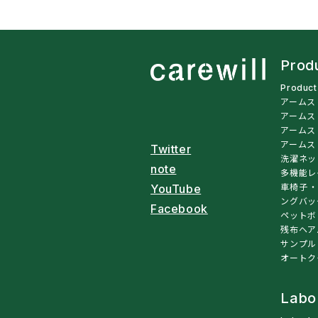
Prod
Produc
アームス
アームス
アームス
アームス
Twitter
洗濯ネッ
note
多機能レ
車椅子・
YouTube
ングバッ
Facebook
ペットボ
残布ヘア
サンプル
オートク
Labo