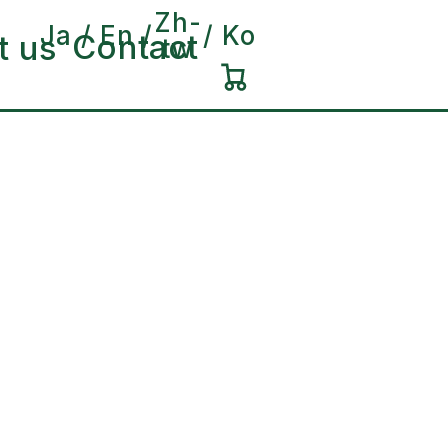
Zh-
Ja
En
Ko
Contact
t us
tw
カ
ー
ト