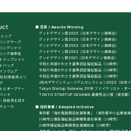
uct
■ 受賞 / Awards Winning
グッドデザイン賞2025（日本デザイン振興会）
t トップ
グッドデザイン賞2025（日本デザイン振興会）
リングケープ
グッドデザイン賞2024（日本デザイン振興会）
リングシャツ
グッドデザイン賞2022（日本デザイン振興会）
リング標準型
グッドデザイン賞2021（日本デザイン振興会）
トラップシャツ
令和七年度かわさき基準認証福祉製品（川崎市）
トバッグ
令和六年度かわさき基準認証福祉製品（川崎市）
インウェア
令和五年度かわさき基準認証福祉製品（川崎市）
杖利用者用スリ
JIDAデザインミュージアムセレクション2022（日本
グ
Tokyo Startup Gateway 2019 ファイナリス
トルオープナー
バンド
TOKYO STARTUP DEGAWA 最優秀出川賞（東京都
・自助具を試す
チュール
■ 採択事業 / Adopted Initiative
東京都「海外販路開拓支援事業」（東京都中小企業振興
川崎市公募型福祉製品等開発委託事業（川崎市）
川崎市福祉製品等開発支援補助金（川崎市）