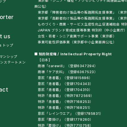
東京都「シニア・福祉・アクセシビリティ関連製品等
トップ
興公社）
東京都「障害者向け製品等の販路開拓支援事業」（東京
orter
東京都「高齢者向け製品等の販路開拓支援事業」（
ものづくり・商業・サービス生産性向上促進補助金 特
JAPAN ブランド育成支援等事業 特別枠（中小企業庁
t us
女性・若者・シニア創業サポート事業（東京都）
事業可能性評価事業（東京都中小企業振興公社）
us トップ
■ 知的財産権 / Intellectual Property Right
マンシップ
【日本】
ンステートメン
商標「carewill」（登録6347294）
商標「ケア衣料」（登録6367523）
意匠「患者着」（登録1815696）
意匠「患者着」（登録1704343）
act
意匠「患者着」（登録1704310）
特許「患者着」（特許7872569）
特許「患者着」（特許7168253）
特許「患者着」（特許7168251）
意匠「レインウエア」（登録1785831）
意匠「膝掛け」（登録1779260）
特許「膝掛け」（特許7710758）