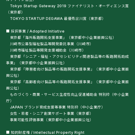
Tokyo Startup Gateway 2019 ファイナリスト・オーディエンス賞
（東京都）
TOKYO STARTUP DEGAWA 最優秀出川賞（東京都）
■ 採択事業 / Adopted Initiative
東京都「海外販路開拓支援事業」（東京都中小企業振興公社）
川崎市公募型福祉製品等開発委託事業（川崎市）
川崎市福祉製品等開発支援補助金（川崎市）
東京都「シニア・福祉・アクセシビリティ関連製品等の販路開拓助成
事業」（東京都中小企業振興公社）
東京都「障害者向け製品等の販路開拓支援事業」（東京都中小企業振
興公社）
東京都「高齢者向け製品等の販路開拓支援事業」（東京都中小企業振
興公社）
ものづくり・商業・サービス生産性向上促進補助金 特別枠（中小企業
庁）
JAPAN ブランド育成支援等事業 特別枠（中小企業庁）
女性・若者・シニア創業サポート事業（東京都）
事業可能性評価事業（東京都中小企業振興公社）
■ 知的財産権 / Intellectual Property Right