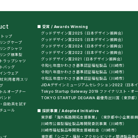
uct
■ 受賞 / Awards Winning
グッドデザイン賞2025（日本デザイン振興会）
t トップ
グッドデザイン賞2025（日本デザイン振興会）
リングケープ
グッドデザイン賞2024（日本デザイン振興会）
リングシャツ
グッドデザイン賞2022（日本デザイン振興会）
リング標準型
グッドデザイン賞2021（日本デザイン振興会）
トラップシャツ
令和七年度かわさき基準認証福祉製品（川崎市）
トバッグ
令和六年度かわさき基準認証福祉製品（川崎市）
インウェア
令和五年度かわさき基準認証福祉製品（川崎市）
杖利用者用スリ
JIDAデザインミュージアムセレクション2022（日本
グ
Tokyo Startup Gateway 2019 ファイナリス
トルオープナー
バンド
TOKYO STARTUP DEGAWA 最優秀出川賞（東京都
・自助具を試す
チュール
■ 採択事業 / Adopted Initiative
東京都「海外販路開拓支援事業」（東京都中小企業振興
川崎市公募型福祉製品等開発委託事業（川崎市）
川崎市福祉製品等開発支援補助金（川崎市）
東京都「シニア・福祉・アクセシビリティ関連製品等
トップ