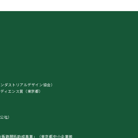
インダストリアルデザイン協会）
ト・オーディエンス賞（東京都）
）
公社）
の販路開拓助成事業」（東京都中小企業振