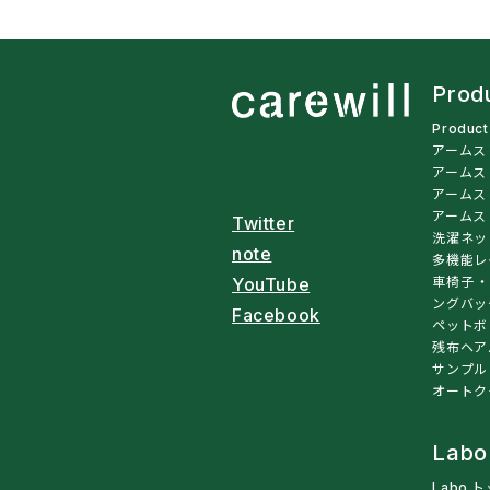
Prod
Produc
アームス
アームス
アームス
アームス
Twitter
洗濯ネッ
note
多機能レ
車椅子・
YouTube
ングバッ
Facebook
ペットボ
残布ヘア
サンプル
オートク
Labo
Labo 