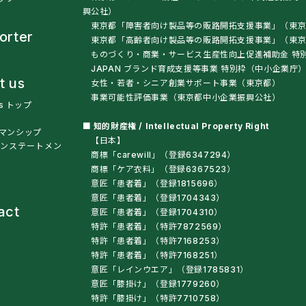
興公社）
東京都「障害者向け製品等の販路開拓支援事業」（東京
orter
東京都「高齢者向け製品等の販路開拓支援事業」（
ものづくり・商業・サービス生産性向上促進補助金 特
JAPAN ブランド育成支援等事業 特別枠（中小企業庁
t us
女性・若者・シニア創業サポート事業（東京都）
事業可能性評価事業（東京都中小企業振興公社）
us トップ
■ 知的財産権 / Intellectual Property Right
マンシップ
【日本】
ンステートメン
商標「carewill」（登録6347294）
商標「ケア衣料」（登録6367523）
意匠「患者着」（登録1815696）
意匠「患者着」（登録1704343）
act
意匠「患者着」（登録1704310）
特許「患者着」（特許7872569）
特許「患者着」（特許7168253）
特許「患者着」（特許7168251）
意匠「レインウエア」（登録1785831）
意匠「膝掛け」（登録1779260）
特許「膝掛け」（特許7710758）