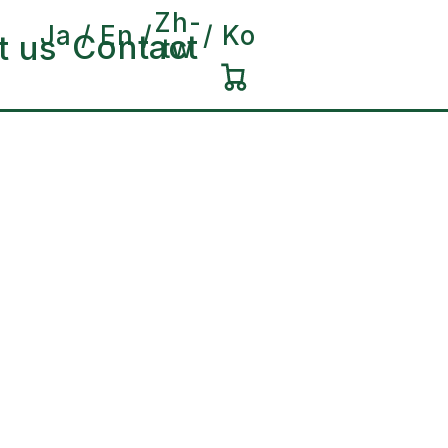
Zh-
Ja
En
Ko
Contact
t us
tw
カ
ー
ト