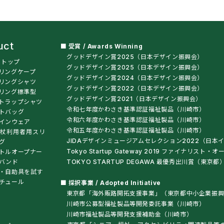
uct
■ 受賞 / Awards Winning
グッドデザイン賞2025（日本デザイン振興会）
t トップ
グッドデザイン賞2025（日本デザイン振興会）
リングケープ
グッドデザイン賞2024（日本デザイン振興会）
リングシャツ
グッドデザイン賞2022（日本デザイン振興会）
リング標準型
グッドデザイン賞2021（日本デザイン振興会）
トラップシャツ
令和七年度かわさき基準認証福祉製品（川崎市）
トバッグ
令和六年度かわさき基準認証福祉製品（川崎市）
インウェア
令和五年度かわさき基準認証福祉製品（川崎市）
杖利用者用スリ
JIDAデザインミュージアムセレクション2022（日本
グ
Tokyo Startup Gateway 2019 ファイナリス
トルオープナー
バンド
TOKYO STARTUP DEGAWA 最優秀出川賞（東京都
・自助具を試す
チュール
■ 採択事業 / Adopted Initiative
東京都「海外販路開拓支援事業」（東京都中小企業振興
川崎市公募型福祉製品等開発委託事業（川崎市）
川崎市福祉製品等開発支援補助金（川崎市）