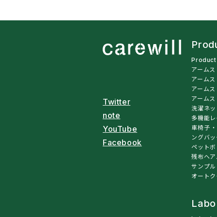
Prod
Produc
アームス
アームス
アームス
アームス
Twitter
洗濯ネッ
note
多機能レ
車椅子・
YouTube
ングバッ
Facebook
ペットボ
残布ヘア
サンプル
オートク
Labo