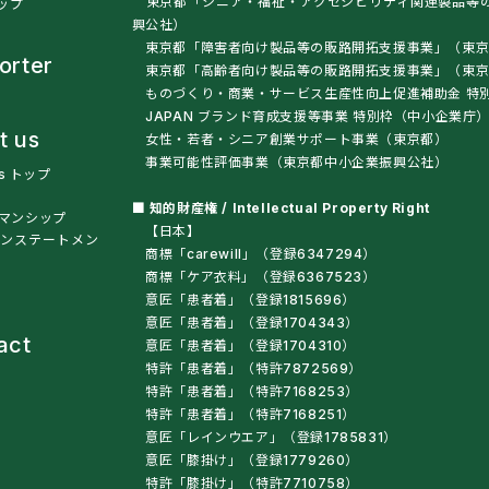
東京都「シニア・福祉・アクセシビリティ関連製品等
トップ
興公社）
東京都「障害者向け製品等の販路開拓支援事業」（東京
orter
東京都「高齢者向け製品等の販路開拓支援事業」（
ものづくり・商業・サービス生産性向上促進補助金 特
JAPAN ブランド育成支援等事業 特別枠（中小企業庁
t us
女性・若者・シニア創業サポート事業（東京都）
事業可能性評価事業（東京都中小企業振興公社）
us トップ
■ 知的財産権 / Intellectual Property Right
マンシップ
【日本】
ンステートメン
商標「carewill」（登録6347294）
商標「ケア衣料」（登録6367523）
意匠「患者着」（登録1815696）
意匠「患者着」（登録1704343）
act
意匠「患者着」（登録1704310）
特許「患者着」（特許7872569）
特許「患者着」（特許7168253）
特許「患者着」（特許7168251）
意匠「レインウエア」（登録1785831）
意匠「膝掛け」（登録1779260）
特許「膝掛け」（特許7710758）