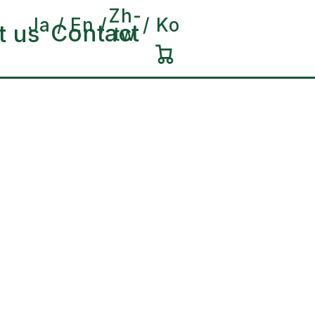
Zh-
Ja
En
Ko
Contact
t us
tw
カ
ー
ト