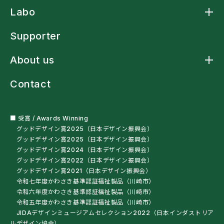
Product トップ
Labo
アームスリングケープ
アームスリングシャツ
Labo トップ
アームスリング標準型
Supporter
アームストラップシャツ
洗濯ネットバッグ
About us
多機能レインウェア
車椅子・杖利用者用スリングバッグ
About us トップ
ペットボトルオープナー
Contact
ニュース
残布ヘアバンド
クラフトマンシップ
サンプル・自助具を試す
ミッションステートメント
オートクチュール
会社概要
■ 受賞 / Awards Winning
グッドデザイン賞2025（日本デザイン振興会）
グッドデザイン賞2025（日本デザイン振興会）
グッドデザイン賞2024（日本デザイン振興会）
グッドデザイン賞2022（日本デザイン振興会）
グッドデザイン賞2021（日本デザイン振興会）
令和七年度かわさき基準認証福祉製品（川崎市）
令和六年度かわさき基準認証福祉製品（川崎市）
令和五年度かわさき基準認証福祉製品（川崎市）
JIDAデザインミュージアムセレクション2022（日本インダストリア
ルデザイン協会）