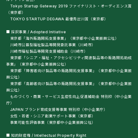
Tokyo Startup Gateway 2019 ファイナリスト・オーディエンス賞
（東京都）
TOKYO STARTUP DEGAWA 最優秀出川賞（東京都）
■ 採択事業 / Adopted Initiative
東京都「海外販路開拓支援事業」（東京都中小企業振興公社）
川崎市公募型福祉製品等開発委託事業（川崎市）
川崎市福祉製品等開発支援補助金（川崎市）
東京都「シニア・福祉・アクセシビリティ関連製品等の販路開拓助成
事業」（東京都中小企業振興公社）
東京都「障害者向け製品等の販路開拓支援事業」（東京都中小企業振
興公社）
東京都「高齢者向け製品等の販路開拓支援事業」（東京都中小企業振
興公社）
ものづくり・商業・サービス生産性向上促進補助金 特別枠（中小企業
庁）
JAPAN ブランド育成支援等事業 特別枠（中小企業庁）
女性・若者・シニア創業サポート事業（東京都）
事業可能性評価事業（東京都中小企業振興公社）
■ 知的財産権 / Intellectual Property Right