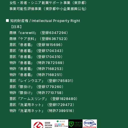
女性・若者・シニア創業サポート事業（東京都）
事業可能性評価事業（東京都中小企業振興公社）
■ 知的財産権 / Intellectual Property Right
【日本】
商標「carewill」（登録6347294）
商標「ケア衣料」（登録6367523）
意匠「患者着」（登録1815696）
意匠「患者着」（登録1704343）
意匠「患者着」（登録1704310）
特許「患者着」（特許7872569）
特許「患者着」（特許7168253）
特許「患者着」（特許7168251）
意匠「レインウエア」（登録1785831）
意匠「膝掛け」（登録1779260）
特許「膝掛け」（特許7710758）
意匠「アームスリング」（登録1828480）
意匠「洗濯用ネット」（登録1729472）
特許「洗濯用ネット」（特許7389516）