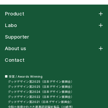
Product
Product トップ
Labo
アームスリングケープ
アームスリングシャツ
Labo トップ
アームスリング標準型
Supporter
アームストラップシャツ
洗濯ネットバッグ
About us
多機能レインウェア
車椅子・杖利用者用スリングバッグ
About us トップ
ペットボトルオープナー
Contact
ニュース
残布ヘアバンド
クラフトマンシップ
サンプル・自助具を試す
ミッションステートメント
オートクチュール
会社概要
■ 受賞 / Awards Winning
グッドデザイン賞2025（日本デザイン振興会）
グッドデザイン賞2025（日本デザイン振興会）
グッドデザイン賞2024（日本デザイン振興会）
グッドデザイン賞2022（日本デザイン振興会）
グッドデザイン賞2021（日本デザイン振興会）
令和七年度かわさき基準認証福祉製品（川崎市）