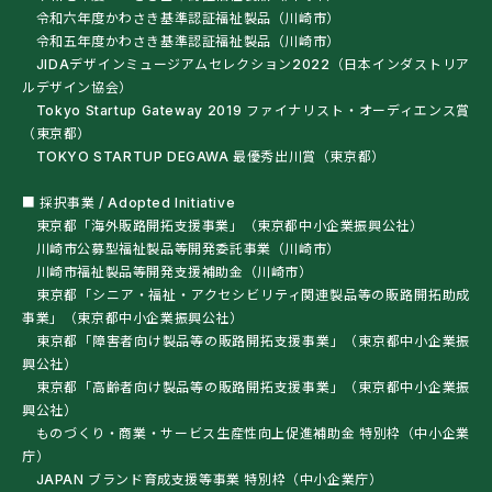
令和六年度かわさき基準認証福祉製品（川崎市）
令和五年度かわさき基準認証福祉製品（川崎市）
JIDAデザインミュージアムセレクション2022（日本インダストリア
ルデザイン協会）
Tokyo Startup Gateway 2019 ファイナリスト・オーディエンス賞
（東京都）
TOKYO STARTUP DEGAWA 最優秀出川賞（東京都）
■ 採択事業 / Adopted Initiative
東京都「海外販路開拓支援事業」（東京都中小企業振興公社）
川崎市公募型福祉製品等開発委託事業（川崎市）
川崎市福祉製品等開発支援補助金（川崎市）
東京都「シニア・福祉・アクセシビリティ関連製品等の販路開拓助成
事業」（東京都中小企業振興公社）
東京都「障害者向け製品等の販路開拓支援事業」（東京都中小企業振
興公社）
東京都「高齢者向け製品等の販路開拓支援事業」（東京都中小企業振
興公社）
ものづくり・商業・サービス生産性向上促進補助金 特別枠（中小企業
庁）
JAPAN ブランド育成支援等事業 特別枠（中小企業庁）