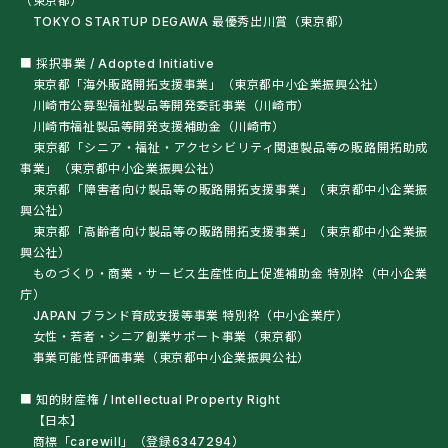
（東京都）
TOKYO STARTUP DEGAWA 最優秀出川賞（東京都）
■ 採択事業 / Adopted Initiative
東京都「海外販路開拓支援事業」（東京都中小企業振興公社）
川崎市公募型福祉製品等開発委託事業（川崎市）
川崎市福祉製品等開発支援補助金（川崎市）
東京都「シニア・福祉・アクセシビリティ関連製品等の販路開拓助成
事業」（東京都中小企業振興公社）
東京都「障害者向け製品等の販路開拓支援事業」（東京都中小企業振
興公社）
東京都「高齢者向け製品等の販路開拓支援事業」（東京都中小企業振
興公社）
ものづくり・商業・サービス生産性向上促進補助金 特別枠（中小企業
庁）
JAPAN ブランド育成支援等事業 特別枠（中小企業庁）
女性・若者・シニア創業サポート事業（東京都）
事業可能性評価事業（東京都中小企業振興公社）
■ 知的財産権 / Intellectual Property Right
【日本】
商標「carewill」（登録6347294）