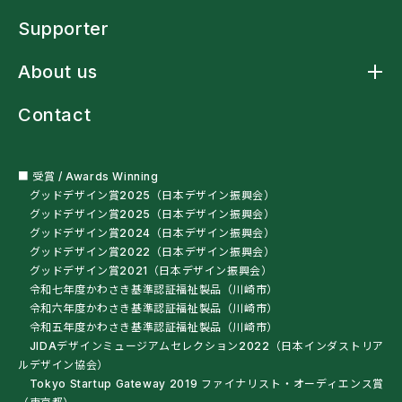
アームスリングシャツ
Labo トップ
アームスリング標準型
Supporter
アームストラップシャツ
洗濯ネットバッグ
About us
多機能レインウェア
車椅子・杖利用者用スリングバッグ
About us トップ
ペットボトルオープナー
Contact
ニュース
残布ヘアバンド
クラフトマンシップ
サンプル・自助具を試す
ミッションステートメント
オートクチュール
会社概要
■ 受賞 / Awards Winning
グッドデザイン賞2025（日本デザイン振興会）
グッドデザイン賞2025（日本デザイン振興会）
グッドデザイン賞2024（日本デザイン振興会）
グッドデザイン賞2022（日本デザイン振興会）
グッドデザイン賞2021（日本デザイン振興会）
令和七年度かわさき基準認証福祉製品（川崎市）
令和六年度かわさき基準認証福祉製品（川崎市）
令和五年度かわさき基準認証福祉製品（川崎市）
JIDAデザインミュージアムセレクション2022（日本インダストリア
ルデザイン協会）
Tokyo Startup Gateway 2019 ファイナリスト・オーディエンス賞