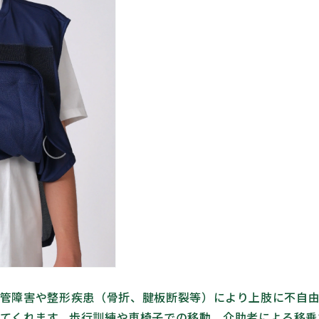
管障害や整形疾患（骨折、腱板断裂等）により上肢に不自
てくれます。歩行訓練や車椅子での移動、介助者による移乗