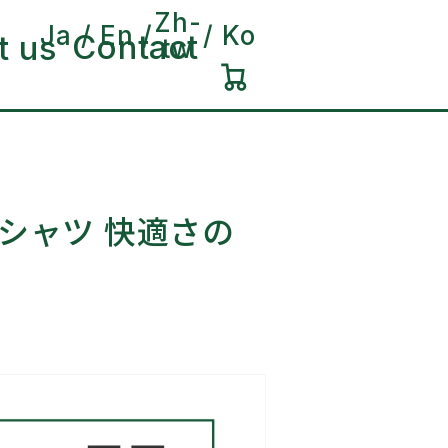
Zh-
Ja
En
Ko
Contact
t us
tw
カ
ー
ト
シャツ 快適さの