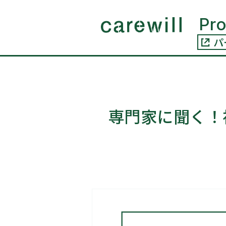
コンテ
ンツに
Pr
進む
パ
専門家に聞く！