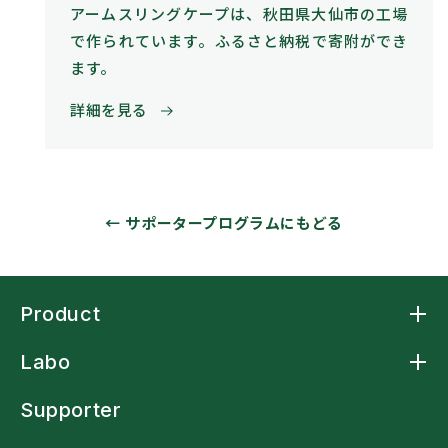
アームスリングケープは、秋田県大仙市の工場
で作られています。ふるさと納税で寄附ができ
ます。
詳細を見る
←
サポータープログラムにもどる
Product
Product トップ
Labo
アームスリングケープ
アームスリングシャツ
Labo トップ
アームスリング標準型
Supporter
アームストラップシャツ
洗濯ネットバッグ