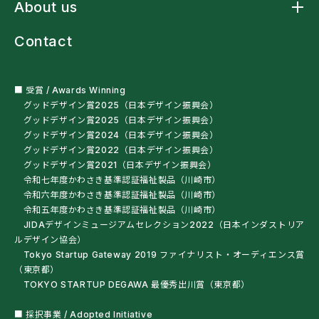
About us
多機能レインウェア
車椅子・杖利用者用スリングバッグ
About us トップ
ペットボトルオープナー
Contact
ニュース
残布ヘアバンド
クラフトマンシップ
サンプル・自助具を試す
ミッションステートメント
オートクチュール
会社概要
■ 受賞 / Awards Winning
グッドデザイン賞2025（日本デザイン振興会）
グッドデザイン賞2025（日本デザイン振興会）
グッドデザイン賞2024（日本デザイン振興会）
グッドデザイン賞2022（日本デザイン振興会）
グッドデザイン賞2021（日本デザイン振興会）
令和七年度かわさき基準認証福祉製品（川崎市）
令和六年度かわさき基準認証福祉製品（川崎市）
令和五年度かわさき基準認証福祉製品（川崎市）
JIDAデザインミュージアムセレクション2022（日本インダストリア
ルデザイン協会）
Tokyo Startup Gateway 2019 ファイナリスト・オーディエンス賞
（東京都）
TOKYO STARTUP DEGAWA 最優秀出川賞（東京都）
■ 採択事業 / Adopted Initiative