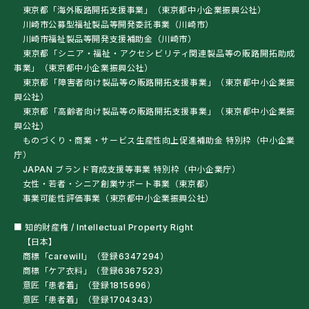
東京都「海外販路開拓支援事業」（東京都中小企業振興公社）
川崎市公募型福祉製品等開発委託事業（川崎市）
川崎市福祉製品等開発支援補助金（川崎市）
東京都「シニア・福祉・アクセシビリティ関連製品等の販路開拓助成
事業」（東京都中小企業振興公社）
東京都「障害者向け製品等の販路開拓支援事業」（東京都中小企業振
興公社）
東京都「高齢者向け製品等の販路開拓支援事業」（東京都中小企業振
興公社）
ものづくり・商業・サービス生産性向上促進補助金 特別枠（中小企業
庁）
JAPAN ブランド育成支援等事業 特別枠（中小企業庁）
女性・若者・シニア創業サポート事業（東京都）
事業可能性評価事業（東京都中小企業振興公社）
■ 知的財産権 / Intellectual Property Right
【日本】
商標「carewill」（登録6347294）
商標「ケア衣料」（登録6367523）
意匠「患者着」（登録1815696）
意匠「患者着」（登録1704343）