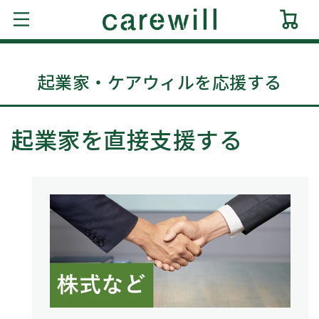
コンテ
ンツに
ー
進む
ト
商品情
報にス
キップ
起業家・ケアウィルを応援する
起業家を直接支援する