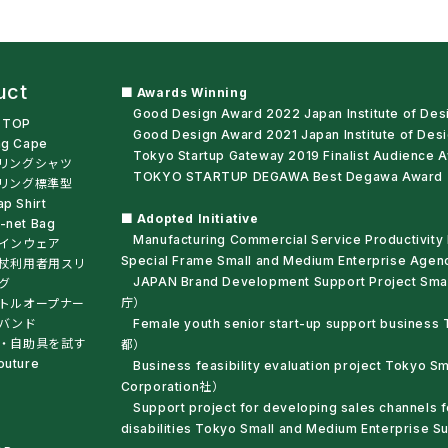
uct
■ Awards Winning
Good Design Award 2022 Japan Institute of De
t TOP
Good Design Award 2021 Japan Institute of De
ng Cape
Tokyo Startup Gateway 2019 Finalist Audienc
リングシャツ
TOKYO STARTUP DEGAWA Best Degawa Award T
リング標準型
ap Shirt
■ Adopted Initiative
-net Bag
Manufacturing Commercial Service Productivity
インウェア
Special Frame Small and Medium Enterprise A
杖利用者用スリ
JAPAN Brand Development Support Project Smal
グ
庁）
トルオープナー
バンド
Female youth senior start-up support business
・自助具を試す
都）
outure
Business feasibility evaluation project Tokyo S
Corporation社）
Support project for developing sales channels f
disabilities Tokyo Small and Medium Enterprise 