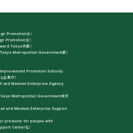
sign Promotion会）
sign Promotion会）
e Award Tokyo京都）
okyo Metropolitan Government都）
 Improvement Promotion Subsidy
gency企業庁）
l and Medium Enterprise Agency
 Tokyo Metropolitan Government東京
mall and Medium Enterprise Support
or products for people with
Support Center社）