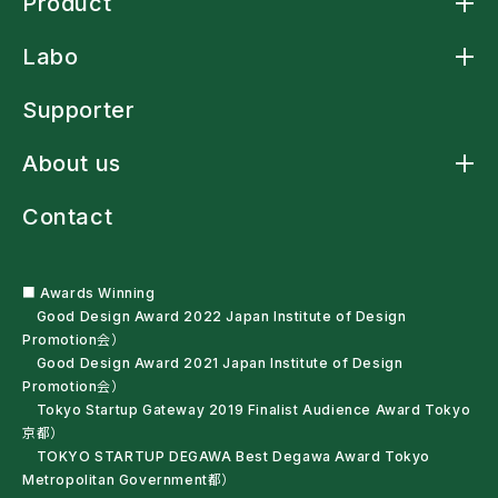
Product
Product TOP
Labo
Arm Sling Cape
アームスリングシャツ
Labo TOP
アームスリング標準型
Supporter
Arm Strap Shirt
Laundry-net Bag
About us
多機能レインウェア
車椅子・杖利用者用スリングバッグ
About us TOP
ペットボトルオープナー
Contact
News
残布ヘアバンド
Craftsmanship
サンプル・自助具を試す
Mission Statement
Haute couture
Company Profile
■ Awards Winning
Good Design Award 2022 Japan Institute of Design
Promotion会）
Good Design Award 2021 Japan Institute of Design
Promotion会）
Tokyo Startup Gateway 2019 Finalist Audience Award Tokyo
京都）
TOKYO STARTUP DEGAWA Best Degawa Award Tokyo
Metropolitan Government都）